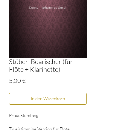
Stüberl Boarischer (für
Flöte + Klarinette)
Preis
5,00 €
In den Warenkorb
Produktumfang:
Zweistimmige Version für Flöte +