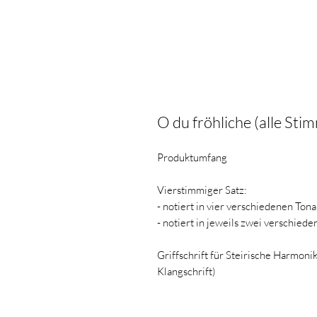
O du fröhliche (alle Sti
Produktumfang
Vierstimmiger Satz:
- notiert in vier verschiedenen Ton
- notiert in jeweils zwei verschied
Griffschrift für Steirische Harmon
Klangschrift)