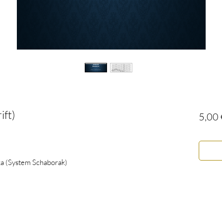
ift)
5,00 
ika (System Schaborak)