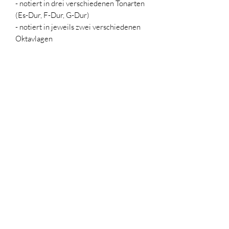
- notiert in drei verschiedenen Tonarten
(Es-Dur, F-Dur, G-Dur)
- notiert in jeweils zwei verschiedenen
Oktavlagen
Griffschrift für Steirische Harmonika
(passend zum vierstimmigen Satz der
Klangschrift)
Johannes Servi
Impressum
|
Datenschutz
johannesservi@gmx.de
+49 (0) 17634575919