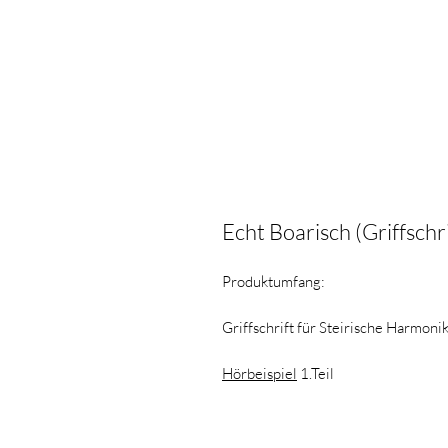
Echt Boarisch (Griffschri
Produktumfang:
Griffschrift für Steirische Harmon
Hörbeispiel
1.Teil