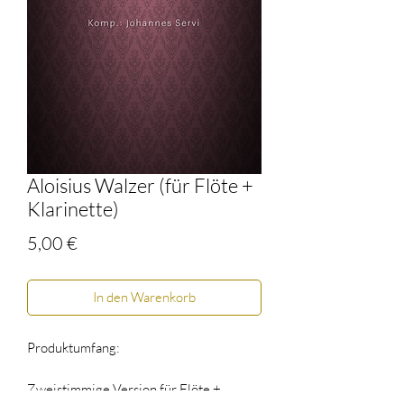
Aloisius Walzer (für Flöte +
Klarinette)
Preis
5,00 €
In den Warenkorb
Produktumfang:
Zweistimmige Version für Flöte +