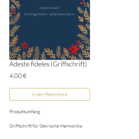
Adeste fideles (Griffschrift)
Preis
4,00 €
In den Warenkorb
Produktumfang
Griffschrift für Steirische Harmonika
(Grundtonart 2.Reihe und 3.Reihe)