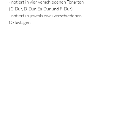
- notiert in vier verschiedenen Tonarten
(C-Dur, D-Dur, Es-Dur und F-Dur)
- notiert in jeweils zwei verschiedenen
Oktavlagen
Griffschrift für Steirische Harmonika
(passend zum vierstimmigen Satz der
Klangschrift)
Johannes Servi
Impressum
|
Datenschutz
johannesservi@gmx.de
+49 (0) 17634575919