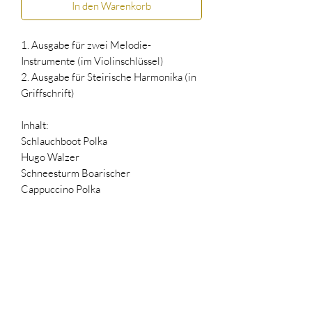
In den Warenkorb
1. Ausgabe für zwei Melodie-
Instrumente (im Violinschlüssel)
2. Ausgabe für Steirische Harmonika (in
Griffschrift)
Inhalt:
Schlauchboot Polka
Hugo Walzer
Schneesturm Boarischer
Cappuccino Polka
Yoga Walzer
Eukalyptus Boarischer
Grillfest Polka
Panorama Walzer
Stüberl Boarischer
T-Shirt Polka
Aloisius Walzer