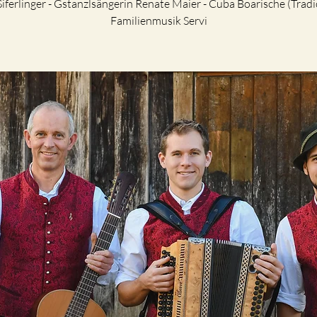
Siferlinger - Gstanzlsängerin Renate Maier - Cuba Boarische (Tradic
Familienmusik Servi